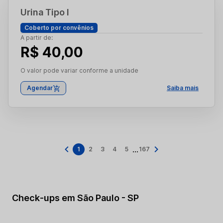
Urina Tipo I
Coberto por convênios
A partir de:
R$ 40,00
O valor pode variar conforme a unidade
Agendar
Saiba mais
...
1
2
3
4
5
167
Check-ups em São Paulo - SP