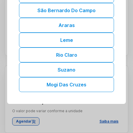
Coberto por convênios
São Bernardo Do Campo
A partir de:
R$ 48,00
Araras
O valor pode variar conforme a unidade
Leme
Agendar
Saiba mais
Rio Claro
Suzano
Coronavirus Qualitativo Por Pcr
Mogi Das Cruzes
Coberto por convênios
A partir de:
R$ 240,00
O valor pode variar conforme a unidade
Agendar
Saiba mais